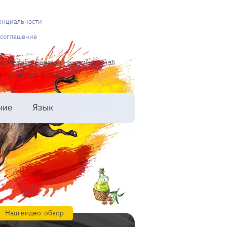
енциальности
 соглашение
и, незабываемая национальная
туристов в год.
ние
Язык
Наш видео-обзор