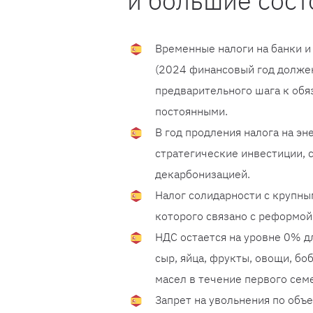
и большие сос
Временные налоги на банки и
(2024 финансовый год должен
предварительного шага к обя
постоянными.
В год продления налога на э
стратегические инвестиции,
декарбонизацией.
Налог солидарности с крупны
которого связано с реформой
НДС остается на уровне 0% дл
сыр, яйца, фрукты, овощи, бо
масел в течение первого сем
Запрет на увольнения по объ