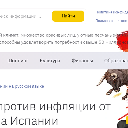
информации об Испании
Политика конфид
Найти
Пользовательское
й климат, множество красивых лиц, уютные песчаные пляж
 способны удовлетворить потребности свыше 50 миллионов 
Шоппинг
Культура
Финансы
Образова
нии на русском языке
против инфляции от
ва Испании