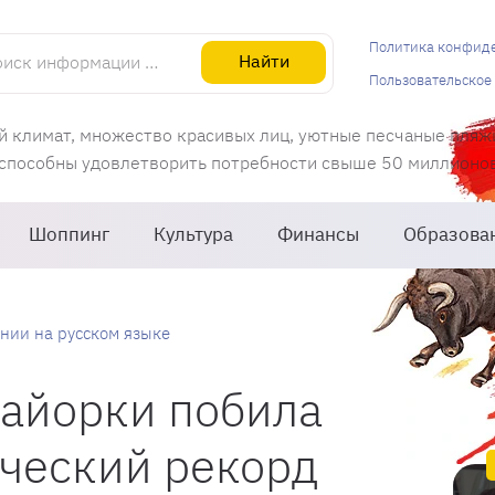
информации об Испании
Политика конфид
Найти
Пользовательское
й климат, множество красивых лиц, уютные песчаные пляж
 способны удовлетворить потребности свыше 50 миллионов 
Шоппинг
Культура
Финансы
Образова
нии на русском языке
айорки побила
ческий рекорд