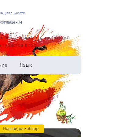
енциальности
 соглашение
и, незабываемая национальная
туристов в год.
ние
Язык
Наш видео-обзор