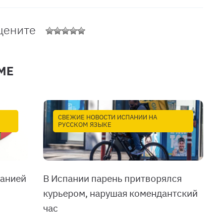
цените
МЕ
СВЕЖИЕ НОВОСТИ ИСПАНИИ НА
РУССКОМ ЯЗЫКЕ
панией
В Испании парень притворялся
курьером, нарушая комендантский
час