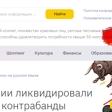
информации об Испании
Политика конфид
Найти
Пользовательское
й климат, множество красивых лиц, уютные песчаные пляж
 способны удовлетворить потребности свыше 50 миллионов 
Шоппинг
Культура
Финансы
Образова
нии на русском языке
нии ликвидировали
 контрабанды