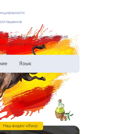
енциальности
 соглашение
и, незабываемая национальная
туристов в год.
ние
Язык
Наш видео-обзор