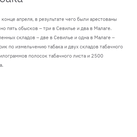
 конце апреля, в результате чего были арестованы
о пять обысков – три в Севилье и два в Малаге.
енных складов – две в Севилье и одна в Малаге –
ик по измельчению табака и двух складов табачного
килограммов полосок табачного листа и 2500
а.