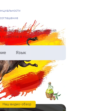
енциальности
 соглашение
и, незабываемая национальная
туристов в год.
ние
Язык
Наш видео-обзор