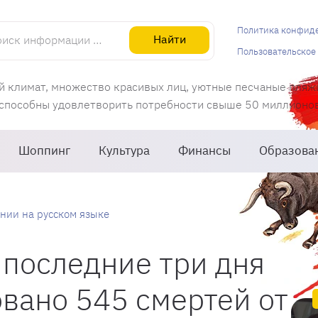
информации об Испании
Политика конфид
Найти
Пользовательское
й климат, множество красивых лиц, уютные песчаные пляж
 способны удовлетворить потребности свыше 50 миллионов 
Шоппинг
Культура
Финансы
Образова
нии на русском языке
 последние три дня
вано 545 смертей от