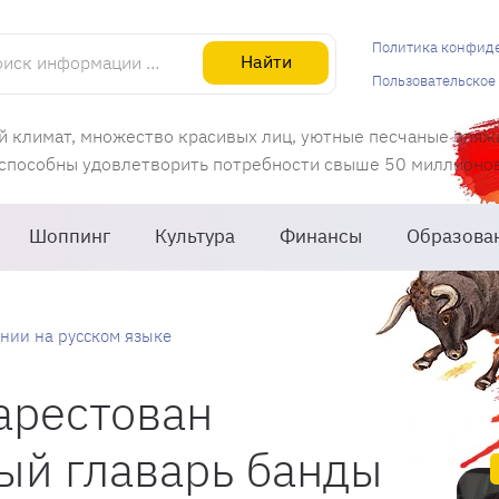
информации об Испании
Политика конфид
Найти
Пользовательское
й климат, множество красивых лиц, уютные песчаные пляж
 способны удовлетворить потребности свыше 50 миллионов 
Шоппинг
Культура
Финансы
Образова
нии на русском языке
арестован
ый главарь банды