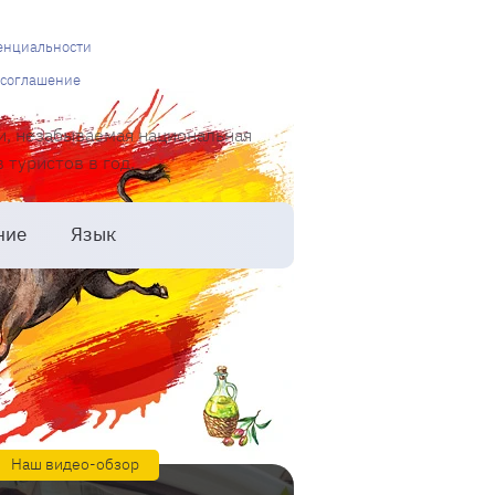
енциальности
 соглашение
и, незабываемая национальная
туристов в год.
ние
Язык
Наш видео-обзор