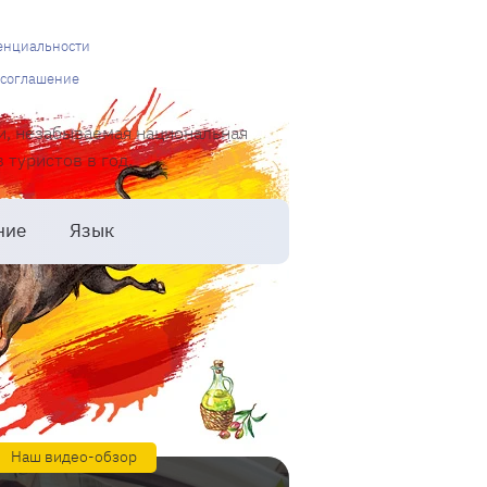
енциальности
 соглашение
и, незабываемая национальная
туристов в год.
ние
Язык
Наш видео-обзор