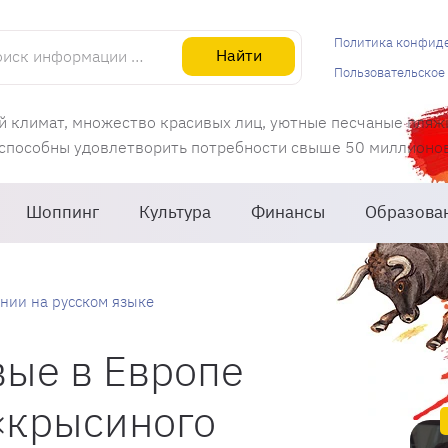
информации об Испании
Политика конфид
Найти
Пользовательское
й климат, множество красивых лиц, уютные песчаные пляж
 способны удовлетворить потребности свыше 50 миллионов 
Шоппинг
Культура
Финансы
Образова
нии на русском языке
вые в Европе
«крысиного