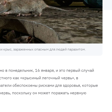
и крыс, зараженных опасным для людей паразитом.
о в понедельник, 16 января, и это первый случай
стного как «крысиный легочный червь», в
ватели обеспокоены рисками для здоровья, которые
червь, поскольку он может поражать нервную