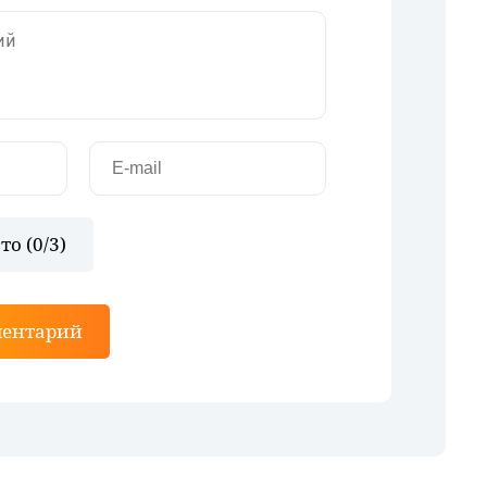
то (
0
/3)
ментарий