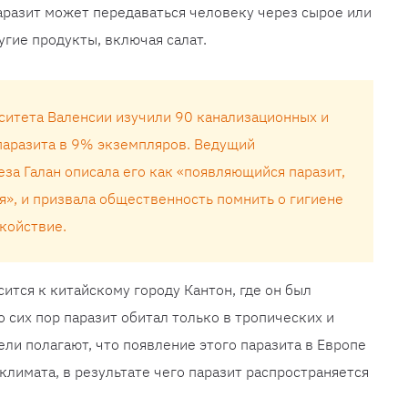
аразит может передаваться человеку через сырое или
угие продукты, включая салат.
ситета Валенсии изучили 90 канализационных и
паразита в 9% экземпляров. Ведущий
за ​​Галан описала его как «появляющийся паразит,
я», и призвала общественность помнить о гигиене
окойствие.
ится к китайскому городу Кантон, где он был
 сих пор паразит обитал только в тропических и
ли полагают, что появление этого паразита в Европе
климата, в результате чего паразит распространяется