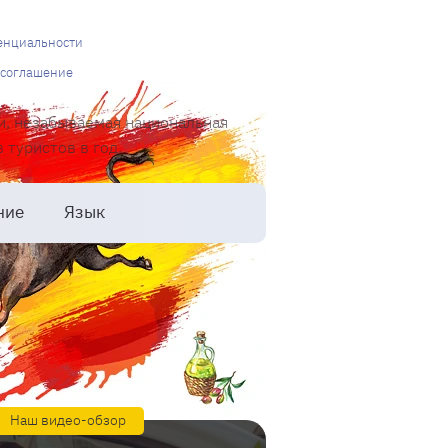
енциальности
 соглашение
и, незабываемая национальная
туристов в год.
ние
Язык
Наш видео-обзор