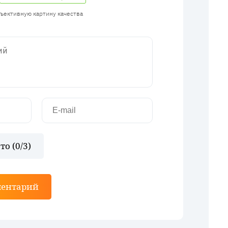
бъективную картину качества
то (
0
/3)
ментарий