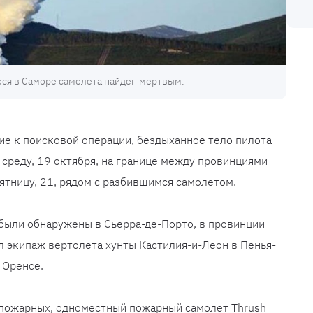
ся в Саморе самолета найден мертвым.
ие к поисковой операции, бездыханное тело пилота
среду, 19 октября, на границе между провинциями
ятницу, 21, рядом с разбившимся самолетом.
были обнаружены в Сьерра-де-Порто, в провинции
ил экипаж вертолета хунты Кастилия-и-Леон в Пенья-
 Оренсе.
 пожарных, одноместный пожарный самолет Thrush