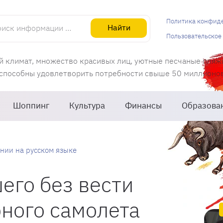
информации об Испании
Политика конфид
Найти
Пользовательское
й климат, множество красивых лиц, уютные песчаные пляж
 способны удовлетворить потребности свыше 50 миллионов 
Шоппинг
Культура
Финансы
Образова
нии на русском языке
его без вести
ного самолета