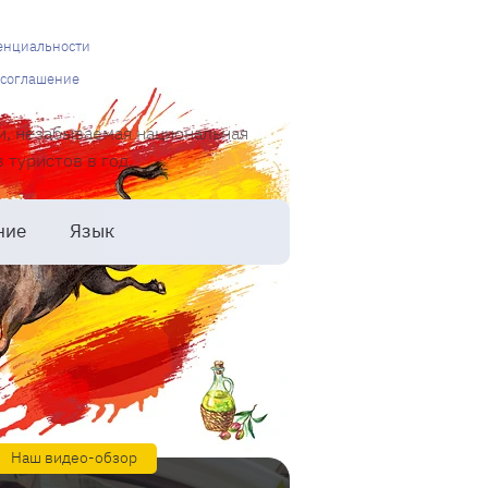
енциальности
 соглашение
и, незабываемая национальная
туристов в год.
ние
Язык
Наш видео-обзор