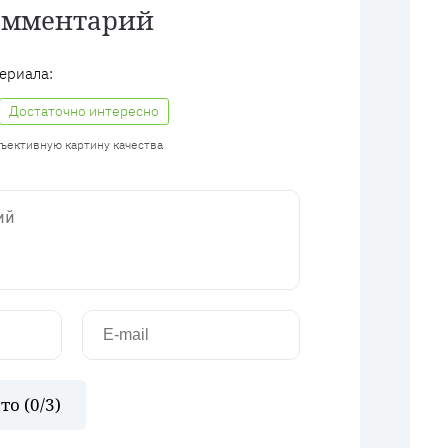
омментарий
ериала:
Достаточно интересно
бъективную картину качества
то (
0
/3)