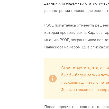
данных или надежных статистичес
рассмотрения голосов для окончат
PSOE попыталась отменить решени
которая провозгласила Карлоса Га
мнению PSOE, «ограничило» возмож
Паласиоса номером 11 в списках и
Стоит отметить, что, есл
был бы более легкий путь
поскольку для этого потр
Junts, а только их воздер
После пересчета внешнего голосов