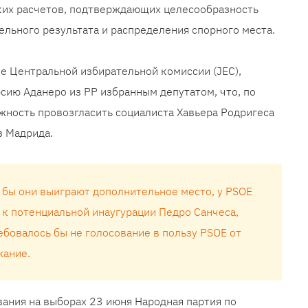
ких расчетов, подтверждающих целесообразность
ельного результата и распределения спорного места.
е Центральной избирательной комиссии (JEC),
рсию Аданеро из PP избранным депутатом, что, по
ность провозгласить социалиста Хавьера Родригеса
з Мадрида.
и бы они выиграют дополнительное место, у PSOE
 к потенциальной инаугурации Педро Санчеса,
ебовалось бы не голосование в пользу PSOE от
жание.
ания на выборах 23 июня Народная партия по