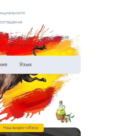
енциальности
 соглашение
и, незабываемая национальная
туристов в год.
ние
Язык
Наш видео-обзор