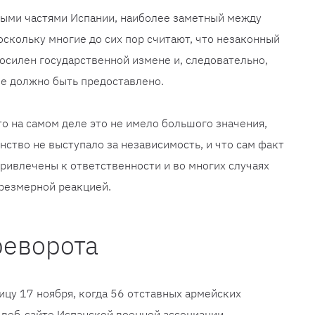
ыми частями Испании, наиболее заметный между
оскольку многие до сих пор считают, что незаконный
силен государственной измене и, следовательно,
не должно быть предоставлено.
о на самом деле это не имело большого значения,
нство не выступало за независимость, и что сам факт
привлечены к ответственности и во многих случаях
чрезмерной реакцией.
реворота
ицу 17 ноября, когда 56 отставных армейских
веб-сайте Испанской военной ассоциации,