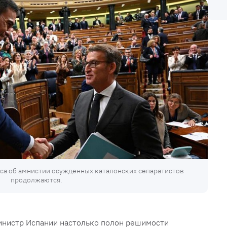
са об амнистии осужденных каталонских сепаратистов
продолжаются.
министр Испании настолько полон решимости