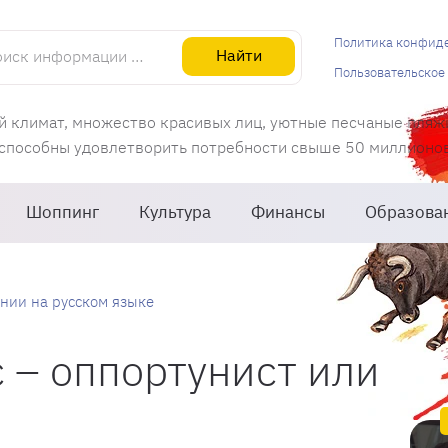
информации об Испании
Политика конфид
Найти
Пользовательское
й климат, множество красивых лиц, уютные песчаные пляж
 способны удовлетворить потребности свыше 50 миллионов 
Шоппинг
Культура
Финансы
Образова
нии на русском языке
 – оппортунист или