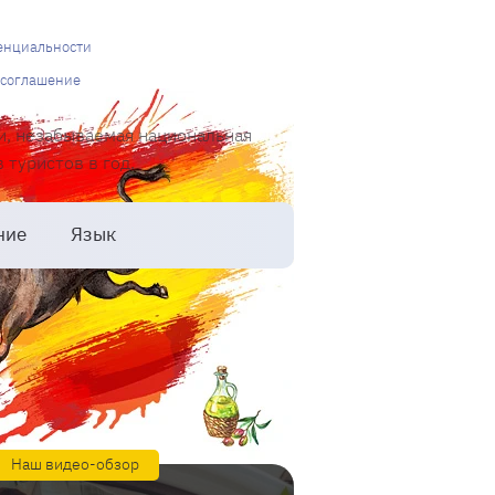
енциальности
 соглашение
и, незабываемая национальная
туристов в год.
ние
Язык
Наш видео-обзор