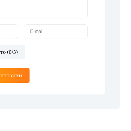
то (
0
/3)
ментарий