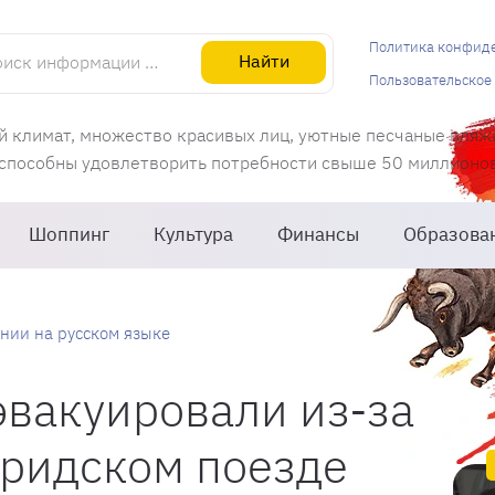
информации об Испании
Политика конфид
Найти
Пользовательское
й климат, множество красивых лиц, уютные песчаные пляж
 способны удовлетворить потребности свыше 50 миллионов 
Шоппинг
Культура
Финансы
Образова
нии на русском языке
вакуировали из-за
дридском поезде