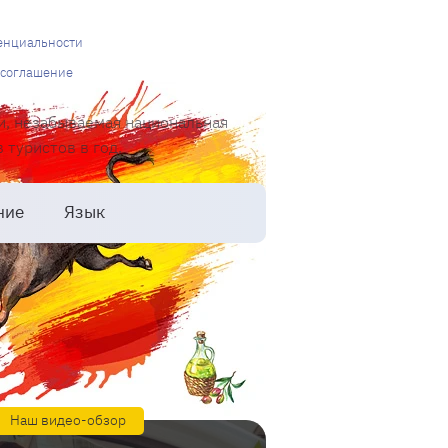
енциальности
 соглашение
и, незабываемая национальная
туристов в год.
ние
Язык
Наш видео-обзор