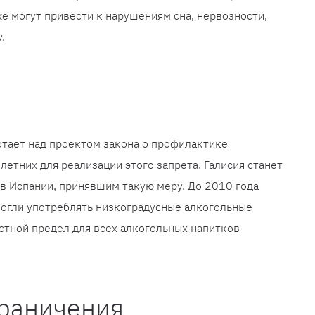
же могут привести к нарушениям сна, нервозности,
.
тает над проектом закона о профилактике
етних для реализации этого запрета. Галисия станет
Испании, принявшим такую ​​меру. До 2010 года
могли употреблять низкоградусные алкогольные
астной предел для всех алкогольных напитков
раничения