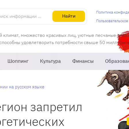
информации об Испании
Политика конфид
Найти
Пользовательское
й климат, множество красивых лиц, уютные песчаные пляж
 способны удовлетворить потребности свыше 50 миллионов 
Шоппинг
Культура
Финансы
Образова
нии на русском языке
гион запретил
ргетических