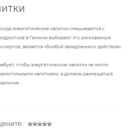
питки
 когда энергетические напитки смешиваются с
подростков в Галисии выбирают эту рискованную
кспертов, является «бомбой замедленного действия».
ребует, чтобы энергетические напитки не могли
залкогольными напитками, а должны размещаться
различие.
цените