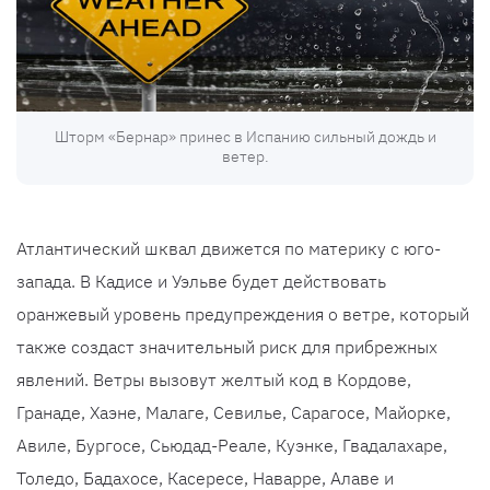
Шторм «Бернар» принес в Испанию сильный дождь и
ветер.
Атлантический шквал движется по материку с юго-
запада. В Кадисе и Уэльве будет действовать
оранжевый уровень предупреждения о ветре, который
также создаст значительный риск для прибрежных
явлений. Ветры вызовут желтый код в Кордове,
Гранаде, Хаэне, Малаге, Севилье, Сарагосе, Майорке,
Авиле, Бургосе, Сьюдад-Реале, Куэнке, Гвадалахаре,
Толедо, Бадахосе, Касересе, Наварре, Алаве и