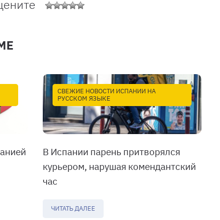
цените
МЕ
СВЕЖИЕ НОВОСТИ ИСПАНИИ НА
РУССКОМ ЯЗЫКЕ
панией
В Испании парень притворялся
курьером, нарушая комендантский
час
ЧИТАТЬ ДАЛЕЕ