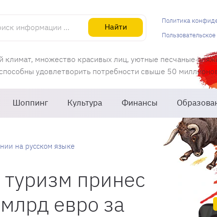
информации об Испании
Политика конфид
Найти
Пользовательское
й климат, множество красивых лиц, уютные песчаные пляж
 способны удовлетворить потребности свыше 50 миллионов 
Шоппинг
Культура
Финансы
Образова
нии на русском языке
 туризм принес
 млрд евро за