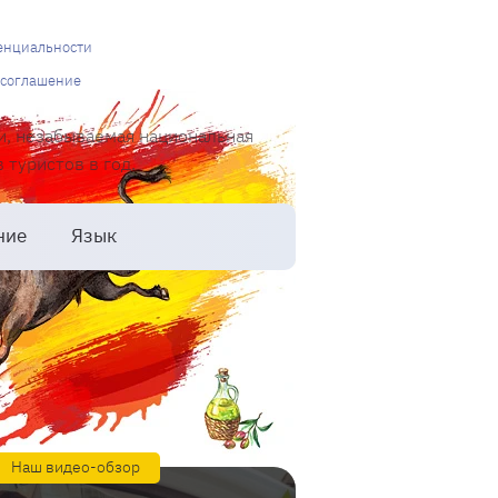
енциальности
 соглашение
и, незабываемая национальная
туристов в год.
ние
Язык
Наш видео-обзор