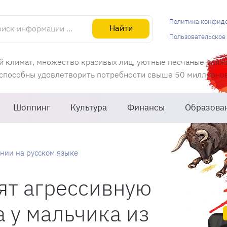
информации об Испании
Политика конфид
Найти
Пользовательское
й климат, множество красивых лиц, уютные песчаные пляж
 способны удовлетворить потребности свыше 50 миллионов 
Шоппинг
Культура
Финансы
Образова
нии на русском языке
ят агрессивную
а у мальчика из