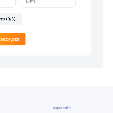
то (
0
/3)
ментарий
Карта сайта