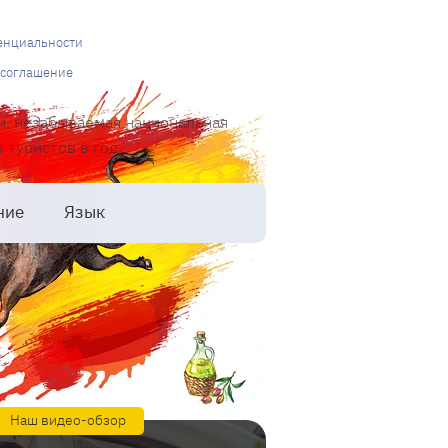
енциальности
 соглашение
и, незабываемая национальная
туристов в год.
ние
Язык
Наш видео-обзор