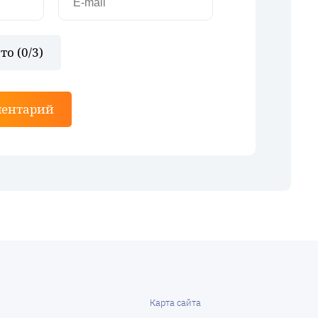
то (
0
/3)
ментарий
Карта сайта