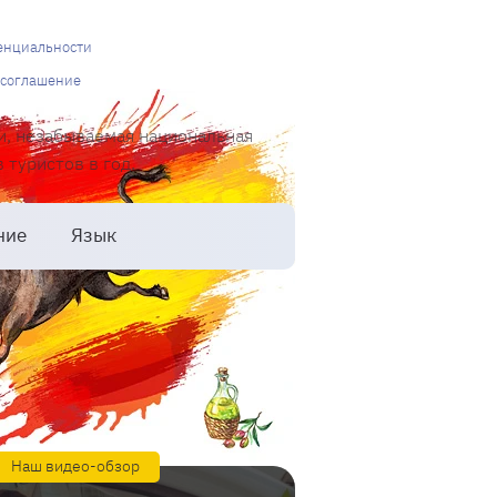
енциальности
 соглашение
и, незабываемая национальная
туристов в год.
ние
Язык
Наш видео-обзор