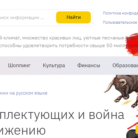
информации об Испании
Политика конфид
Найти
Пользовательское
й климат, множество красивых лиц, уютные песчаные пляж
 способны удовлетворить потребности свыше 50 миллионов 
Шоппинг
Культура
Финансы
Образова
нии на русском языке
плектующих и война
нижению