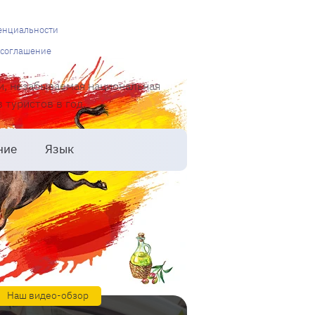
енциальности
 соглашение
и, незабываемая национальная
туристов в год.
ние
Язык
Наш видео-обзор