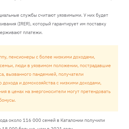
оциальные службы считают уязвимыми. У них будет
ивания (IRER), который гарантирует им поставку
держивают платежи.
руппу, пенсионеры с более низкими доходами,
семьи, люди в уязвимом положении, пострадавшие
са, вызванного пандемией, получатели
 дохода и домохозяйства с низкими доходами,
ия в ценах на энергоносители могут претендовать
бонусы.
года около 116 000 семей в Каталонии получили
 18 000 больше, чем в 2021 году.