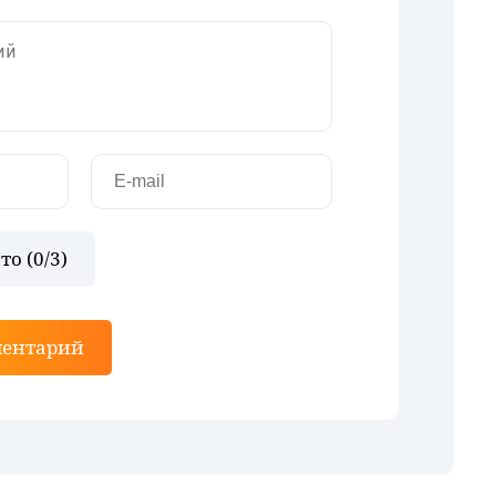
то (
0
/3)
ментарий