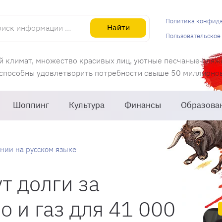
информации об Испании
Политика конфид
Найти
Пользовательское
й климат, множество красивых лиц, уютные песчаные пляж
 способны удовлетворить потребности свыше 50 миллионов 
Шоппинг
Культура
Финансы
Образова
нии на русском языке
т долги за
о и газ для 41 000