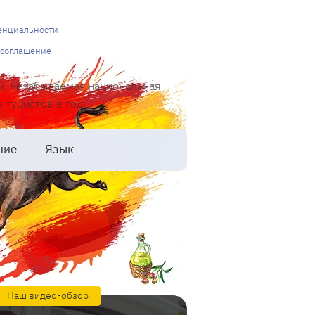
енциальности
 соглашение
и, незабываемая национальная
туристов в год.
ние
Язык
Наш видео-обзор