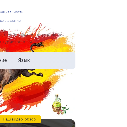
енциальности
 соглашение
и, незабываемая национальная
туристов в год.
ние
Язык
Наш видео-обзор