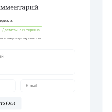
омментарий
ериала:
Достаточно интересно
бъективную картину качества
то (
0
/3)