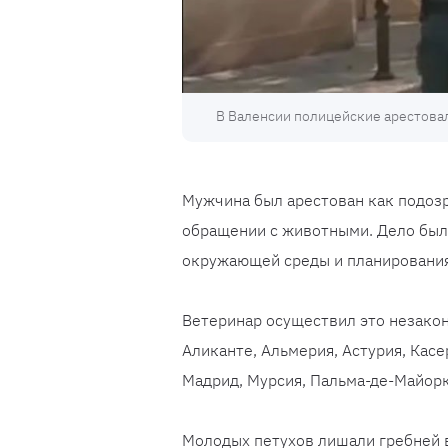
В Валенсии полицейские арестовал
Мужчина был арестован как подоз
обращении с животными. Дело был
окружающей среды и планирования
Ветеринар осуществил это незако
Аликанте, Альмерия, Астурия, Касер
Мадрид, Мурсия, Пальма-де-Майорка
Молодых петухов лишали гребней в