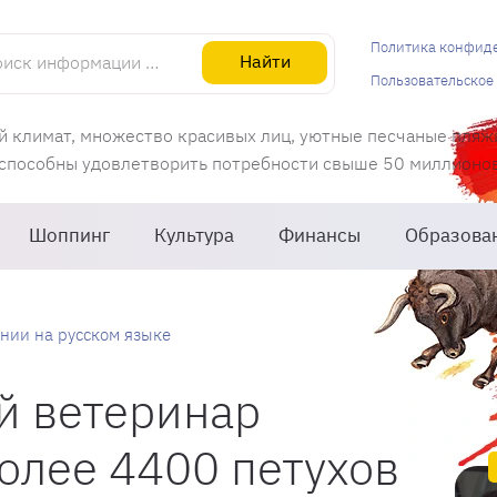
информации об Испании
Политика конфид
Найти
Пользовательское
й климат, множество красивых лиц, уютные песчаные пляж
 способны удовлетворить потребности свыше 50 миллионов 
Шоппинг
Культура
Финансы
Образова
нии на русском языке
й ветеринар
олее 4400 петухов