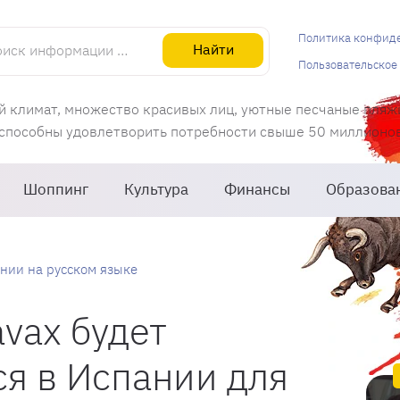
информации об Испании
Политика конфид
Найти
Пользовательское
й климат, множество красивых лиц, уютные песчаные пляж
 способны удовлетворить потребности свыше 50 миллионов 
Шоппинг
Культура
Финансы
Образова
нии на русском языке
vax будет
я в Испании для