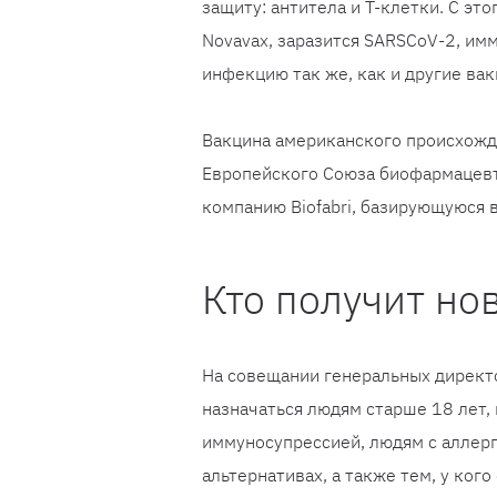
защиту: антитела и Т-клетки. С эт
Novavax, заразится SARSCoV-2, имм
инфекцию так же, как и другие вак
Вакцина американского происхожд
Европейского Союза биофармацевт
компанию Biofabri, базирующуюся 
Кто получит но
На совещании генеральных директо
назначаться людям старше 18 лет
иммуносупрессией, людям с аллерг
альтернативах, а также тем, у ко