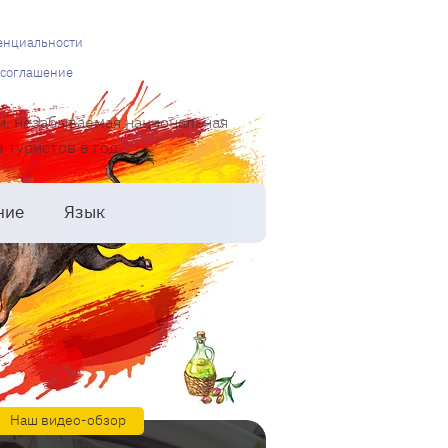
енциальности
 соглашение
и, незабываемая национальная
туристов в год.
ние
Язык
Наш видео-обзор