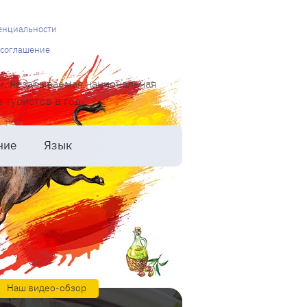
енциальности
 соглашение
и, незабываемая национальная
туристов в год.
ние
Язык
Наш видео-обзор