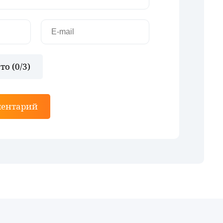
то (
0
/3)
ментарий