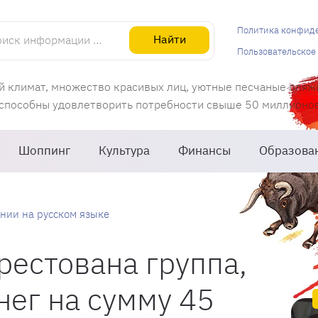
информации об Испании
Политика конфид
Найти
Пользовательское
й климат, множество красивых лиц, уютные песчаные пляж
 способны удовлетворить потребности свыше 50 миллионов 
Шоппинг
Культура
Финансы
Образова
нии на русском языке
рестована группа,
ег на сумму 45