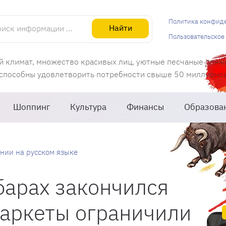
информации об Испании
Политика конфид
Найти
Пользовательское
й климат, множество красивых лиц, уютные песчаные пляж
 способны удовлетворить потребности свыше 50 миллионов 
Шоппинг
Культура
Финансы
Образова
нии на русском языке
барах закончился
маркеты ограничили