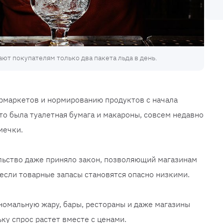
ют покупателям только два пакета льда в день.
рмаркетов и нормированию продуктов с начала
то была туалетная бумага и макароны, совсем недавно
мечки.
льство даже приняло закон, позволяющий магазинам
 если товарные запасы становятся опасно низкими.
аномальную жару, бары, рестораны и даже магазины
ку спрос растет вместе с ценами.