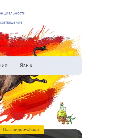
енциальности
 соглашение
и, незабываемая национальная
туристов в год.
ние
Язык
Наш видео-обзор