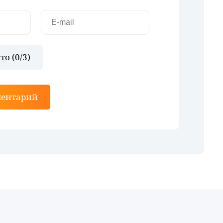
то (
0
/3)
ментарий