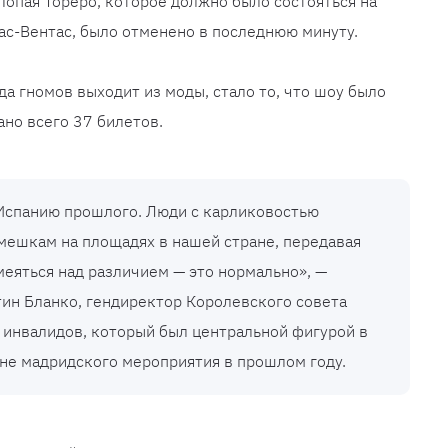
Попая Тореро, которое должно было состояться на
ас-Вентас, было отменено в последнюю минуту.
а гномов выходит из моды, стало то, что шоу было
ано всего 37 билетов.
Испанию прошлого. Люди с карликовостью
мешкам на площадях в нашей стране, передавая
меяться над различием — это нормально», —
тин Бланко, гендиректор Королевского совета
 инвалидов, который был центральной фигурой в
не мадридского мероприятия в прошлом году.