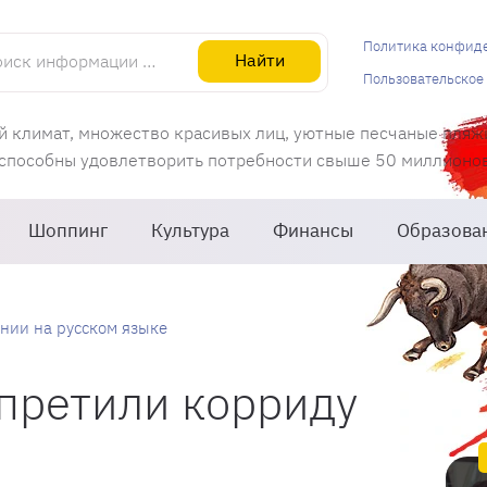
информации об Испании
Политика конфид
Найти
Пользовательское
й климат, множество красивых лиц, уютные песчаные пляж
 способны удовлетворить потребности свыше 50 миллионов 
Шоппинг
Культура
Финансы
Образова
нии на русском языке
претили корриду