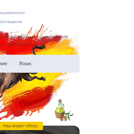
енциальности
 соглашение
и, незабываемая национальная
туристов в год.
ние
Язык
Наш видео-обзор