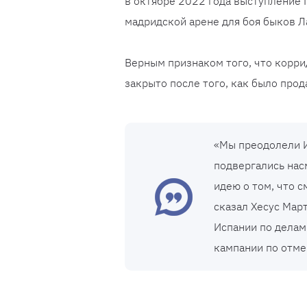
в октябре 2022 года выступление 
мадридской арене для боя быков Л
Верным признаком того, что коррид
закрыто после того, как было прод
«Мы преодолели 
подвергались нас
идею о том, что с
сказал Хесус Мар
Испании по делам
кампании по отме