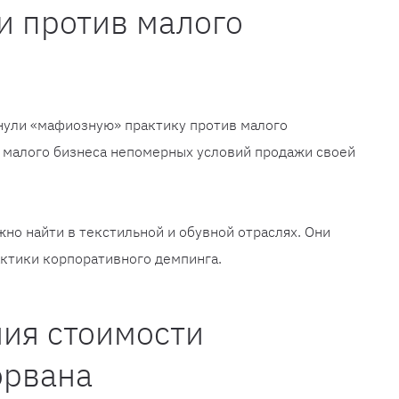
и против малого
нули «мафиозную» практику против малого
от малого бизнеса непомерных условий продажи своей
но найти в текстильной и обувной отраслях. Они
актики корпоративного демпинга.
ния стоимости
орвана