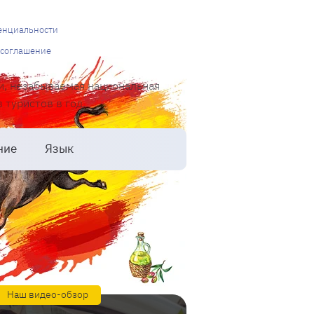
енциальности
 соглашение
и, незабываемая национальная
туристов в год.
ние
Язык
Наш видео-обзор