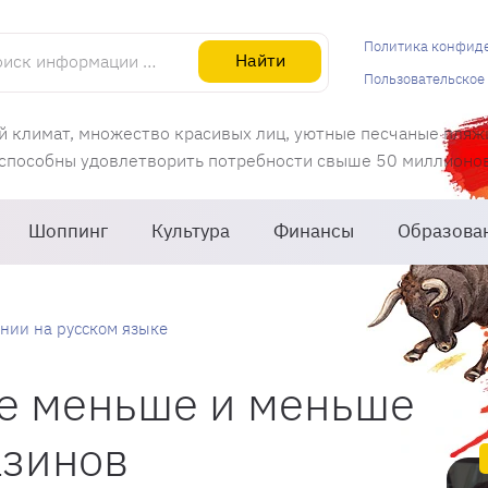
информации об Испании
Политика конфид
Найти
Пользовательское
й климат, множество красивых лиц, уютные песчаные пляж
 способны удовлетворить потребности свыше 50 миллионов 
Шоппинг
Культура
Финансы
Образова
нии на русском языке
се меньше и меньше
азинов