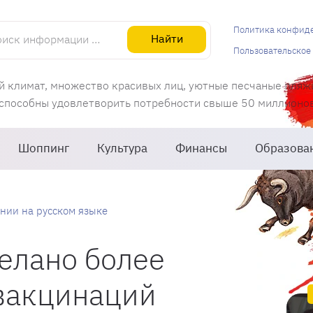
информации об Испании
Политика конфид
Найти
Пользовательское
й климат, множество красивых лиц, уютные песчаные пляж
 способны удовлетворить потребности свыше 50 миллионов 
Шоппинг
Культура
Финансы
Образова
нии на русском языке
елано более
вакцинаций