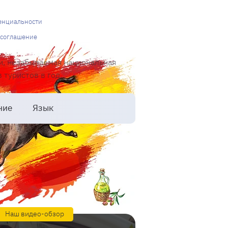
енциальности
 соглашение
и, незабываемая национальная
туристов в год.
ние
Язык
Наш видео-обзор