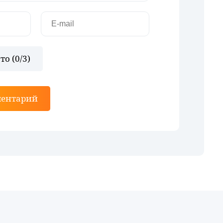
то (
0
/3)
ментарий