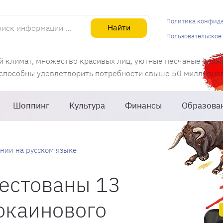
информации об Испании
Политика конфид
Найти
Пользовательское
й климат, множество красивых лиц, уютные песчаные пляж
 способны удовлетворить потребности свыше 50 миллионов 
Шоппинг
Культура
Финансы
Образова
нии на русском языке
естованы 13
окаинового