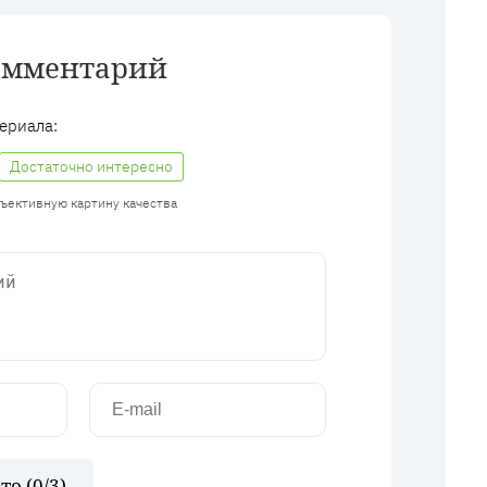
омментарий
ериала:
Достаточно интересно
бъективную картину качества
то (
0
/3)