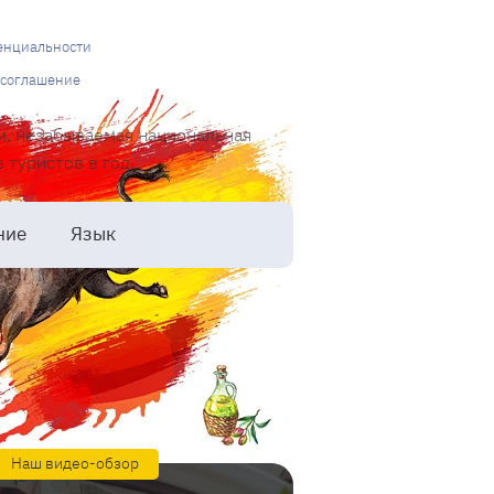
енциальности
 соглашение
и, незабываемая национальная
туристов в год.
ние
Язык
Наш видео-обзор