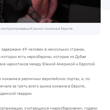
 контролировавший рынок кокаина в Европе.
о задержано 49 человек в нескольких странах,
и которых есть наркобароны, которые из Дубая
зке наркотиков между Южной Америкой и Европой.
 кокаина в различных европейских портах, и, по
ечала за треть всего рынка кокаина в Европе,
данской гвардии.
организации, считающихся «наркобаронами», годами