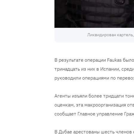
Ликвидирован картель,
В результате операции Faukas был
тринадцать из них в Испании, сред
руководили операциями по перево
Агенты изъяли более тридцати тонн
оценкам, эта макроорганизация отв
сообщает Главное управление Граж
В Дубае арестованы шесть членов 