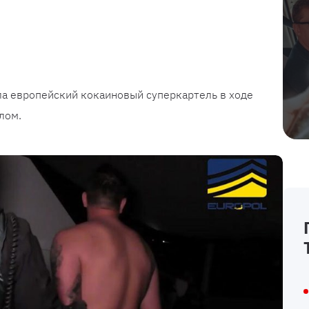
я
ла европейский кокаиновый суперкартель в ходе
лом.