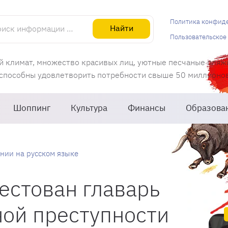
информации об Испании
Политика конфид
Найти
Пользовательское
й климат, множество красивых лиц, уютные песчаные пляж
 способны удовлетворить потребности свыше 50 миллионов 
Шоппинг
Культура
Финансы
Образова
нии на русском языке
естован главарь
ной преступности