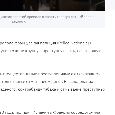
узских властей привело к аресту главаря сети «Воров в
законе».
опола французская полиция (Police Nationale) и
al) уничтожили крупную преступную сеть, называвшую
сь имущественными преступлениями с отягчающими
ательством и отмыванием денег. Расследование
аденого, контрабанду табака и отмывание преступных
20 года, полиция Испании и Франции сосредоточила