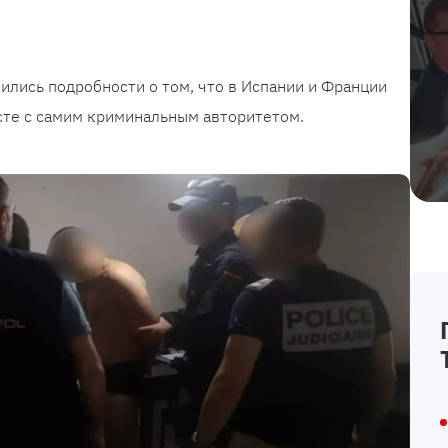
вились подробности о том, что в Испании и Франции
сте с самим криминальным авторитетом.