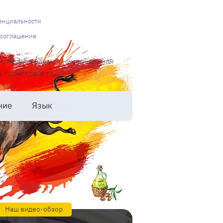
енциальности
 соглашение
и, незабываемая национальная
туристов в год.
ние
Язык
Наш видео-обзор