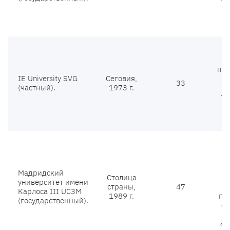
е
пре
IE University SVG
Сеговия,
33
(частный).
1973 г.
те
М
о
Мадридский
Столица
университет имени
страны,
47
Карлоса III UC3M
1989 г.
гу
(государственный).
«И
«С