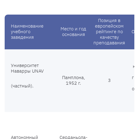
Позиция в
Наименование
европейском
Место и год
учебного
рейтинге по
Ос
основания
заведения
качеству
преподавания
О
Университет
ко
Наварры UNAV
Памплона,
гр
3
1952 г.
(частный).
об
с
о
т
Автономный
Серданьола-