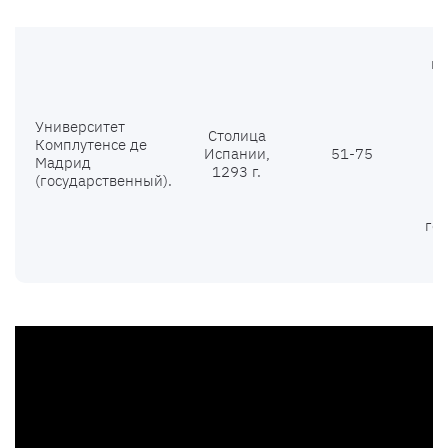
пр
д
Университет
Столица
Комплутенсе де
Испании,
51-75
Мадрид
1293 г.
(государственный).
в
ге