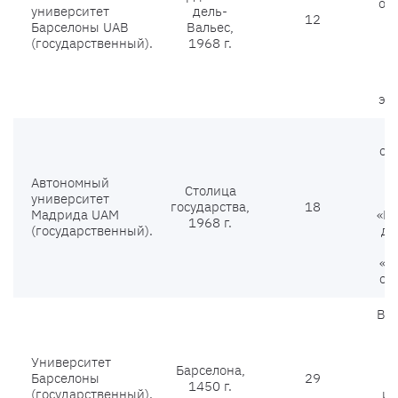
об
университет
дель-
12
н
Барселоны UAB
Вальес,
(государственный).
1968 г.
э
эк
об
Автономный
Столица
университет
государства,
18
Мадрида UAM
«Пр
1968 г.
(государственный).
де
«М
о 
В в
6
Университет
Барселона,
Барселоны
29
1450 г.
(государственный).
из