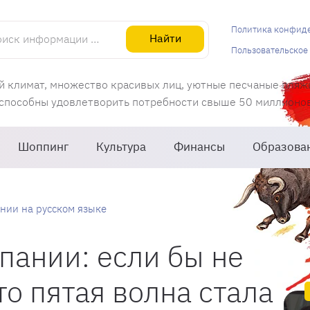
информации об Испании
Политика конфид
Найти
Пользовательское
й климат, множество красивых лиц, уютные песчаные пляж
 способны удовлетворить потребности свыше 50 миллионов 
Шоппинг
Культура
Финансы
Образова
нии на русском языке
пании: если бы не
то пятая волна стала