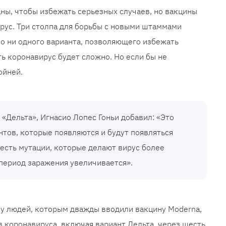
аны, чтобы избежать серьезных случаев, но вакцины
ирус. Три столпа для борьбы с новыми штаммами
о ни одного варианта, позволяющего избежать
ь коронавирус будет сложно. Но если бы не
ойней.
 «Дельта», Игнасио Лопес Гоньи добавил: «Это
нтов, которые появляются и будут появляться
 есть мутации, которые делают вирус более
период заражения увеличивается».
 у людей, которым дважды вводили вакцину Moderna,
 коронавируса, включая вариант Дельта, через шесть