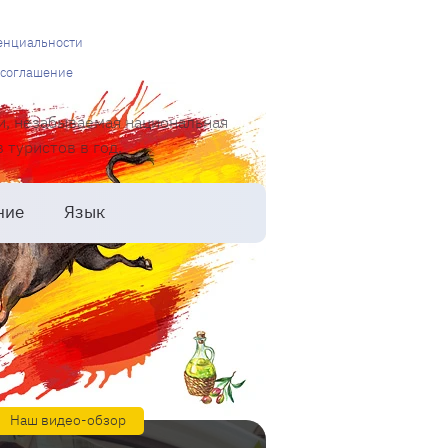
енциальности
 соглашение
и, незабываемая национальная
туристов в год.
ние
Язык
Наш видео-обзор