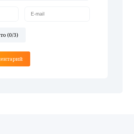
то (
0
/3)
ментарий