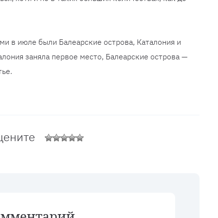
и в июле были Балеарские острова, Каталония и
алония заняла первое место, Балеарские острова —
тье.
цените
омментарий