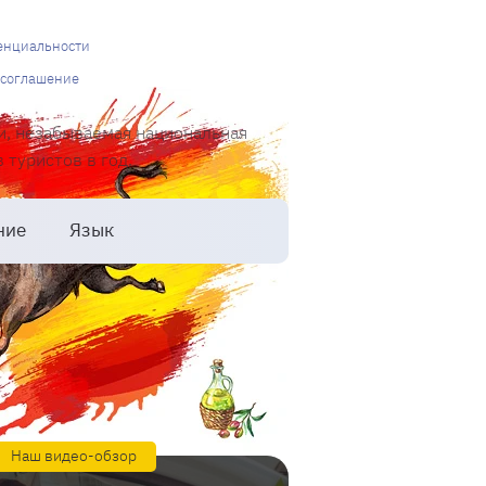
енциальности
 соглашение
и, незабываемая национальная
туристов в год.
ние
Язык
Наш видео-обзор