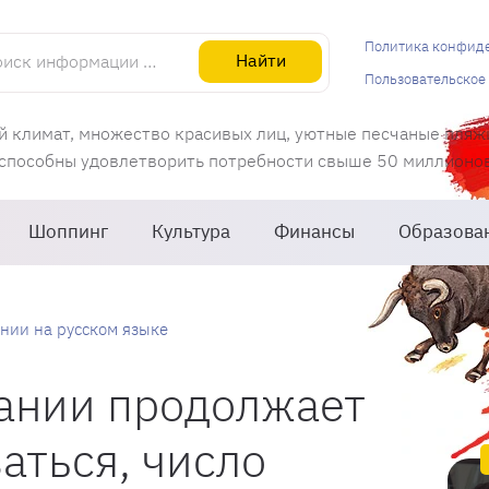
информации об Испании
Политика конфид
Найти
Пользовательское
й климат, множество красивых лиц, уютные песчаные пляж
 способны удовлетворить потребности свыше 50 миллионов 
Шоппинг
Культура
Финансы
Образова
нии на русском языке
пании продолжает
аться, число