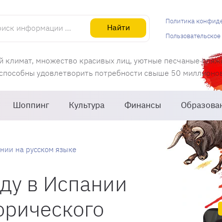
информации об Испании
Политика конфид
Найти
Пользовательское
й климат, множество красивых лиц, уютные песчаные пляж
 способны удовлетворить потребности свыше 50 миллионов 
Шоппинг
Культура
Финансы
Образова
нии на русском языке
ду в Испании
орического