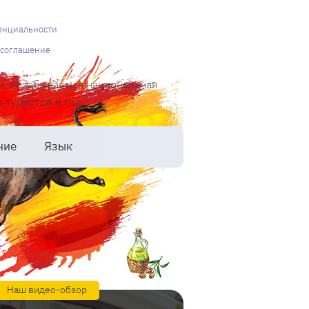
енциальности
 соглашение
и, незабываемая национальная
туристов в год.
ние
Язык
Наш видео-обзор