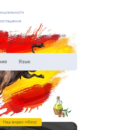
енциальности
 соглашение
и, незабываемая национальная
туристов в год.
ние
Язык
Наш видео-обзор