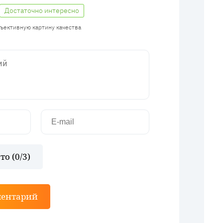
Достаточно интересно
бъективную картину качества
то (
0
/3)
ментарий