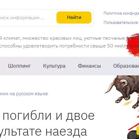
информации об Испании
Политика конфид
Найти
Пользовательское
й климат, множество красивых лиц, уютные песчаные пляж
 способны удовлетворить потребности свыше 50 миллионов 
Шоппинг
Культура
Финансы
Образова
нии на русском языке
 погибли и двое
ультате наезда