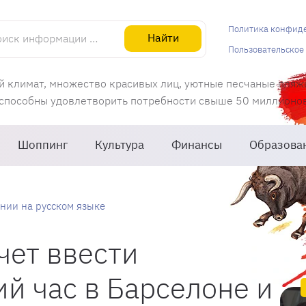
информации об Испании
Политика конфид
Найти
Пользовательское
й климат, множество красивых лиц, уютные песчаные пляж
 способны удовлетворить потребности свыше 50 миллионов 
Шоппинг
Культура
Финансы
Образова
нии на русском языке
чет ввести
й час в Барселоне и