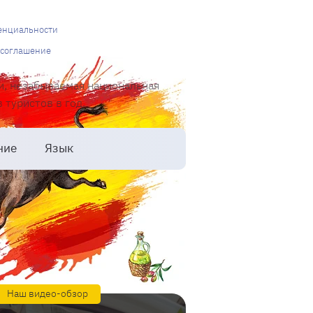
енциальности
 соглашение
и, незабываемая национальная
туристов в год.
ние
Язык
Наш видео-обзор