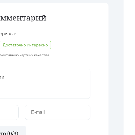
омментарий
ериала:
Достаточно интересно
бъективную картину качества
то (
0
/3)