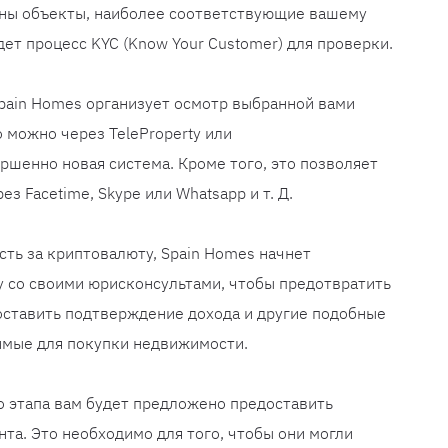
ены объекты, наиболее соответствующие вашему
ет процесс KYC (Know Your Customer) для проверки.
Spain Homes организует осмотр выбранной вами
 можно через TeleProperty или
ершенно новая система. Кроме того, это позволяет
з Facetime, Skype или Whatsapp и т. Д.
ть за криптовалюту, Spain Homes начнет
чу со своими юрисконсультами, чтобы предотвратить
оставить подтверждение дохода и другие подобные
мые для покупки недвижимости.
о этапа вам будет предложено предоставить
та. Это необходимо для того, чтобы они могли