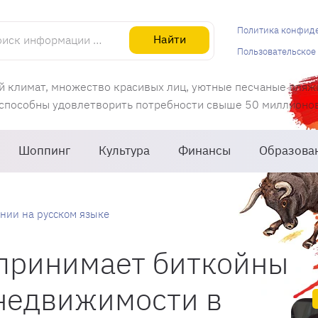
информации об Испании
Политика конфид
Найти
Пользовательское
й климат, множество красивых лиц, уютные песчаные пляж
 способны удовлетворить потребности свыше 50 миллионов 
Шоппинг
Культура
Финансы
Образова
нии на русском языке
 принимает биткойны
 недвижимости в