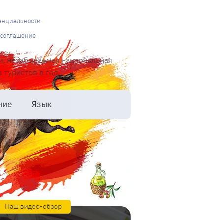
енциальности
 соглашение
и, незабываемая национальная
туристов в год.
ние
Язык
Наш видео-обзор