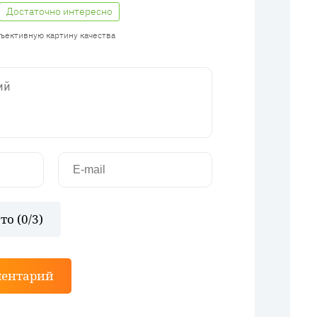
Достаточно интересно
бъективную картину качества
то (
0
/3)
ментарий