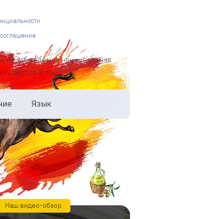
енциальности
 соглашение
и, незабываемая национальная
туристов в год.
ние
Язык
Наш видео-обзор