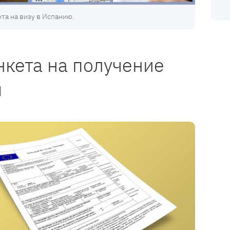
та на визу в Испанию.
нкета на получение
ы