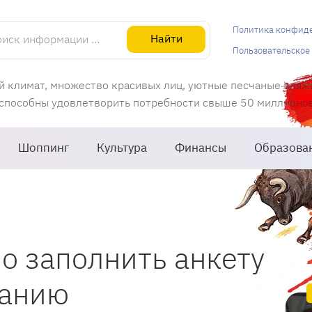
информации об Испании
Политика конфид
Найти
Пользовательское
й климат, множество красивых лиц, уютные песчаные пляж
 способны удовлетворить потребности свыше 50 миллионов 
Шоппинг
Культура
Финансы
Образова
о заполнить анкету
панию