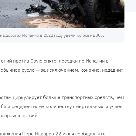
а дорогах Испании в 2022 году увеличилось на 30%.
ений против Covid снято, поездки по Испании в
 обычное русло — за исключением, конечно, недавних
орогам циркулирует больше транспортных средств, чем
 к беспрецедентному количеству смертельных случаев
ых происшествий.
движения Пере Наварро 22 июня сообщил, что