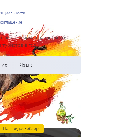
енциальности
 соглашение
и, незабываемая национальная
туристов в год.
ние
Язык
Наш видео-обзор