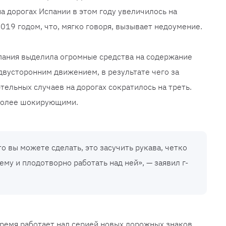
а дорогах Испании в этом году увеличилось на
019 годом, что, мягко говоря, вызывает недоумение.
пания выделила огромные средства на содержание
 двусторонним движением, в результате чего за
тельных случаев на дорогах сократилось на треть.
 более шокирующими.
о вы можете сделать, это засучить рукава, четко
му и плодотворно работать над ней», — заявил г-
время работает над серией новых дорожных знаков