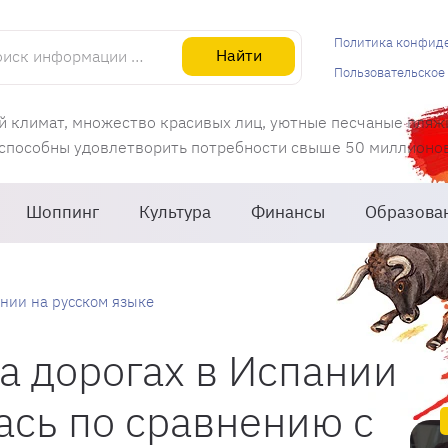
информации об Испании
Политика конфид
Найти
Пользовательское
й климат, множество красивых лиц, уютные песчаные пляж
 способны удовлетворить потребности свыше 50 миллионов 
Шоппинг
Культура
Финансы
Образова
нии на русском языке
а дорогах в Испании
ась по сравнению с