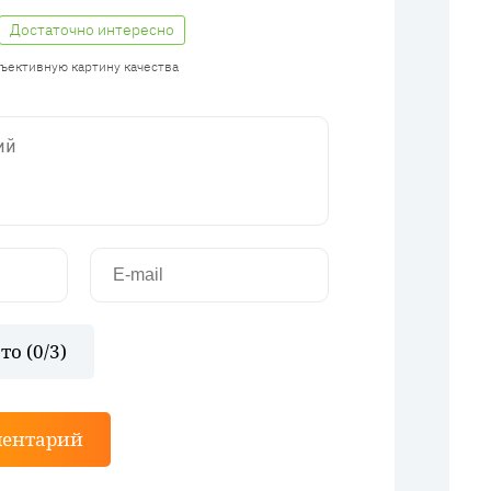
Достаточно интересно
бъективную картину качества
то (
0
/3)
ментарий