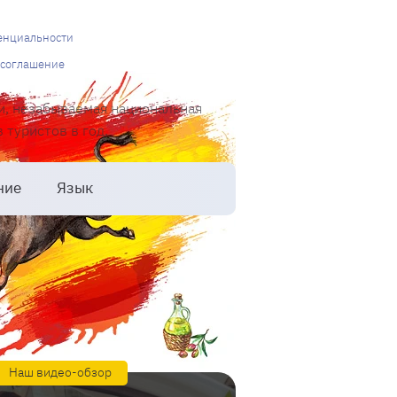
енциальности
 соглашение
и, незабываемая национальная
туристов в год.
ние
Язык
Наш видео-обзор