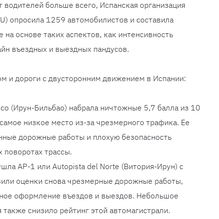
т водителей больше всего, Испанская организация
U) опросила 1259 автомобилистов и составила
е на основе таких аспектов, как интенсивность
йн въездных и выездных пандусов.
м и дороги с двусторонним движением в Испании:
rico (Ирун-Бильбао) набрала ничтожные 5,7 балла из 10
 самое низкое место из-за чрезмерного трафика. Ее
нные дорожные работы и плохую безопасность
 поворотах трассы.
ла AP-1 или Autopista del Norte (Витория-Ирун) с
зили оценки снова чрезмерные дорожные работы,
нное оформление въездов и выездов. Небольшое
 также снизило рейтинг этой автомагистрали.