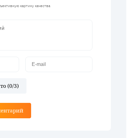
бъективную картину качества
то (
0
/3)
ментарий