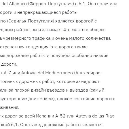
 del Atlantico (Феррол-Португалия) с 6.1. Она получила
дороги и непрекращающиеся работы.
ario (Севилья-Португалия) является дорогой с
удшим рейтингом и занимает 4-е место в общем
за чрезмерного трафика и очень малого количества
страненная тенденция: эта дорога также
тые дорожные работы и получила особенно низкие
 дороги.
 A-7 или Autovia del Mediterraneo (Альхесирас-
остоянных дорожных работ, которые замедляют
али за плохой дизайн въездов и выездов (самый
двусторонним движением), плохое состояние дороги в
уживания.
 дорог во всей Испании A-52 или Autovia de las Riax
енкой 6,1. Опять же, дорожные работы являются