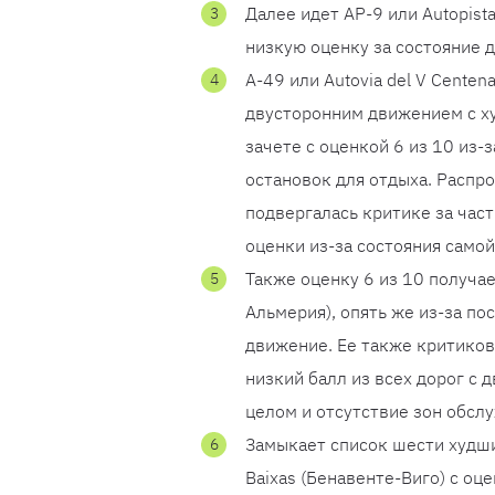
Далее идет AP-9 или Autopista
низкую оценку за состояние 
A-49 или Autovia del V Centen
двусторонним движением с х
зачете с оценкой 6 из 10 из-
остановок для отдыха. Распро
подвергалась критике за час
оценки из-за состояния самой
Также оценку 6 из 10 получает
Альмерия), опять же из-за п
движение. Ее также критиков
низкий балл из всех дорог с 
целом и отсутствие зон обсл
Замыкает список шести худших
Baixas (Бенавенте-Виго) с оц