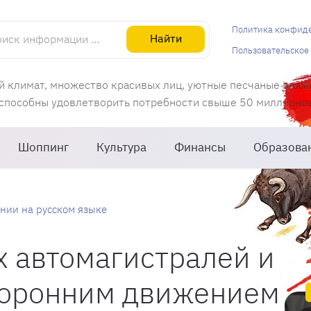
информации об Испании
Политика конфид
Найти
Пользовательское
й климат, множество красивых лиц, уютные песчаные пляж
 способны удовлетворить потребности свыше 50 миллионов 
Шоппинг
Культура
Финансы
Образова
нии на русском языке
 автомагистралей и
сторонним движением