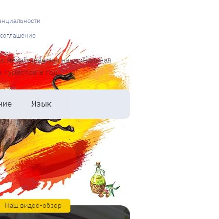
енциальности
 соглашение
и, незабываемая национальная
туристов в год.
ние
Язык
Наш видео-обзор