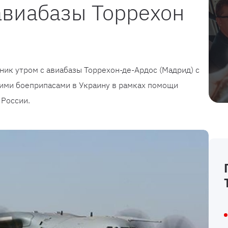
авиабазы Торрехон
ик утром с авиабазы ​​Торрехон-де-Ардос (Мадрид) с
ми боеприпасами в Украину в рамках помощи
 России.