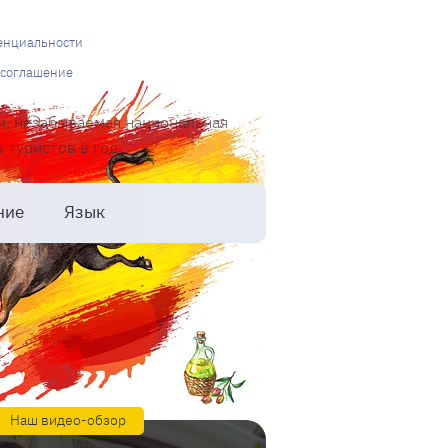
енциальности
 соглашение
и, незабываемая национальная
туристов в год.
ние
Язык
Наш видео-обзор