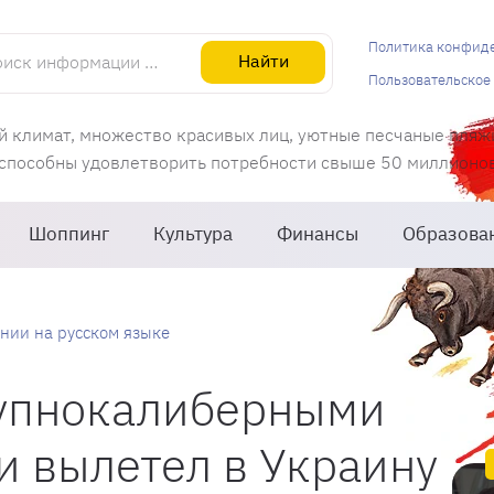
информации об Испании
Политика конфид
Найти
Пользовательское
й климат, множество красивых лиц, уютные песчаные пляж
 способны удовлетворить потребности свыше 50 миллионов 
Шоппинг
Культура
Финансы
Образова
нии на русском языке
рупнокалиберными
 вылетел в Украину