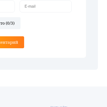
то (
0
/3)
ментарий