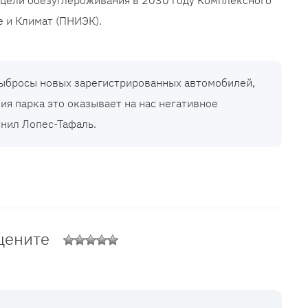
 цели обезуглероживания в 2030 году Комплексного
е и Климат (ПНИЭК).
ыбросы новых зарегистрированных автомобилей,
ия парка это оказывает на нас негативное
снил Лопес-Тафаль.
цените