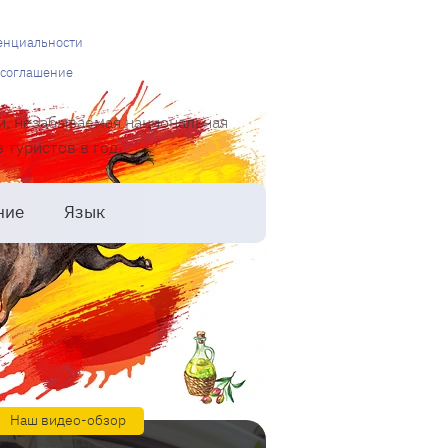
енциальности
 соглашение
и, незабываемая национальная
туристов в год.
ние
Язык
Наш видео-обзор