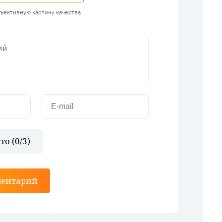
бъективную картину качества
то (
0
/3)
ментарий