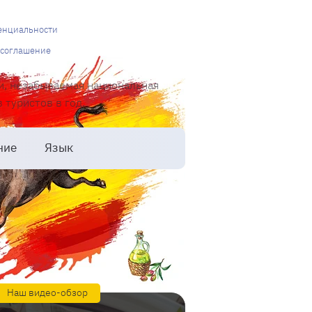
енциальности
 соглашение
и, незабываемая национальная
туристов в год.
ние
Язык
Наш видео-обзор