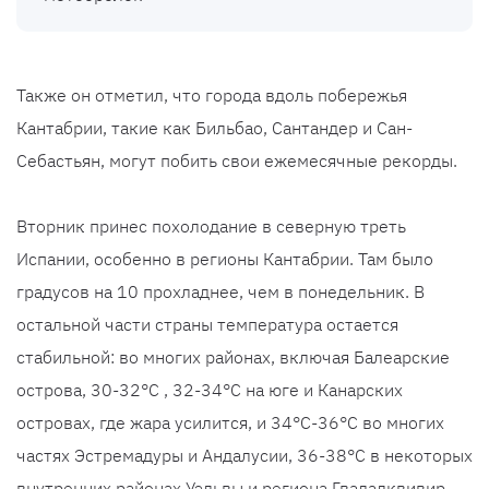
Также он отметил, что города вдоль побережья
Кантабрии, такие как Бильбао, Сантандер и Сан-
Себастьян, могут побить свои ежемесячные рекорды.
Вторник принес похолодание в северную треть
Испании, особенно в регионы Кантабрии. Там было
градусов на 10 прохладнее, чем в понедельник. В
остальной части страны температура остается
стабильной: во многих районах, включая Балеарские
острова, 30-32°C , 32-34°C на юге и Канарских
островах, где жара усилится, и 34°C-36°C во многих
частях Эстремадуры и Андалусии, 36-38°C в некоторых
внутренних районах Уэльвы и региона Гвадалквивир.