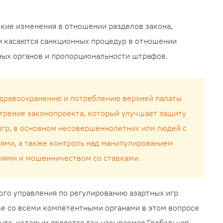
кие изменения в отношении разделов закона,
 касаются санкционных процедур в отношении
ных органов и пропорциональности штрафов.
здравоохранению и потреблению верхней палаты
отрение законопроекта, который улучшает защиту
игр, в основном несовершеннолетних или людей с
ями, а также контроль над манипулированием
иями и мошенничеством со ставками.
ого управления по регулированию азартных игр
ве со всеми компетентными органами в этом вопросе
та, которым является так называемая Глобальная