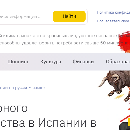
информации об Испании
Политика конфид
Найти
Пользовательское
й климат, множество красивых лиц, уютные песчаные пляж
 способны удовлетворить потребности свыше 50 миллионов 
Шоппинг
Культура
Финансы
Образова
нии на русском языке
рного
ства в Испании в