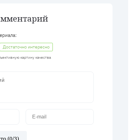
омментарий
ериала:
Достаточно интересно
бъективную картину качества
то (
0
/3)