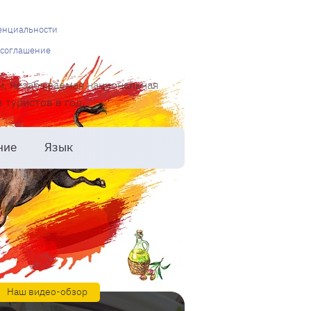
енциальности
 соглашение
и, незабываемая национальная
туристов в год.
ние
Язык
Наш видео-обзор