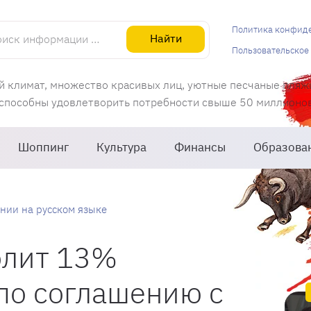
информации об Испании
Политика конфид
Найти
Пользовательское
й климат, множество красивых лиц, уютные песчаные пляж
 способны удовлетворить потребности свыше 50 миллионов 
Шоппинг
Культура
Финансы
Образова
нии на русском языке
олит 13%
по соглашению с