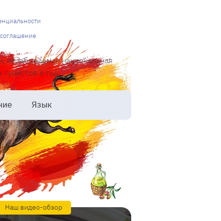
енциальности
 соглашение
и, незабываемая национальная
туристов в год.
ние
Язык
Наш видео-обзор