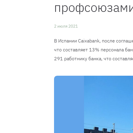
профсоюзам
2 июля 2021
В Испании Caixabank, после соглаш
что составляет 13% персонала бан
291 работнику банка, что составл