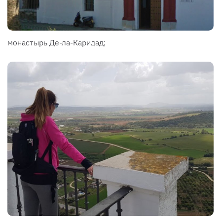
монастырь Де-ла-Каридад;