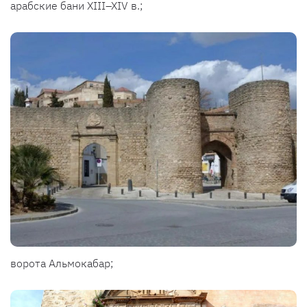
арабские бани XIII–XIV в.;
ворота Альмокабар;