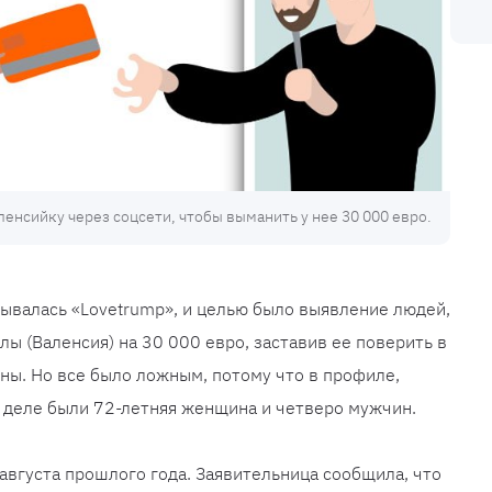
енсийку через соцсети, чтобы выманить у нее 30 000 евро.
ывалась «Lovetrump», и целью было выявление людей,
ы (Валенсия) на 30 000 евро, заставив ее поверить в
ины. Но все было ложным, потому что в профиле,
 деле были 72-летняя женщина и четверо мужчин.
августа прошлого года. Заявительница сообщила, что