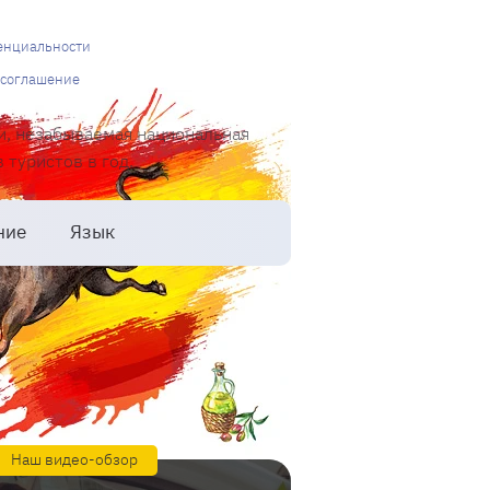
енциальности
 соглашение
и, незабываемая национальная
туристов в год.
ние
Язык
Наш видео-обзор