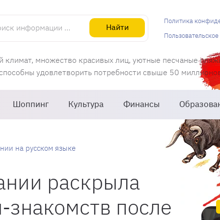
информации об Испании
Политика конфид
Найти
Пользовательское
й климат, множество красивых лиц, уютные песчаные пляж
 способны удовлетворить потребности свыше 50 миллионов 
Шоппинг
Культура
Финансы
Образова
нии на русском языке
ании раскрыла
-знакомств после