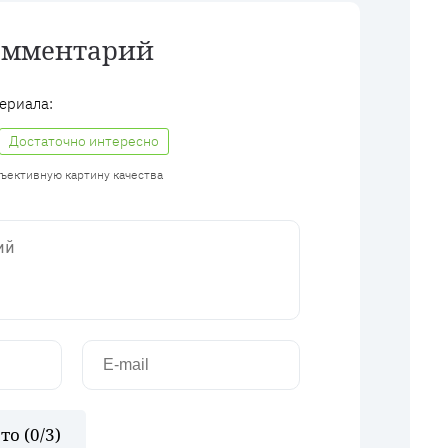
омментарий
ериала:
Достаточно интересно
бъективную картину качества
то (
0
/3)