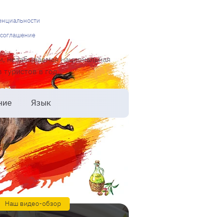
енциальности
 соглашение
и, незабываемая национальная
туристов в год.
ние
Язык
Наш видео-обзор