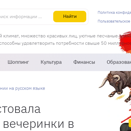
информации об Испании
Политика конфид
Найти
Пользовательское
й климат, множество красивых лиц, уютные песчаные пляж
 способны удовлетворить потребности свыше 50 миллионов 
Шоппинг
Культура
Финансы
Образова
нии на русском языке
стовала
 вечеринки в