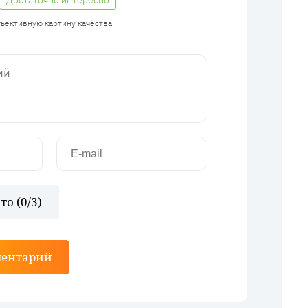
Достаточно интересно
бъективную картину качества
то (
0
/3)
ментарий