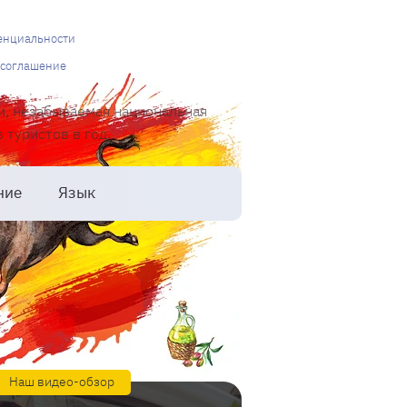
енциальности
 соглашение
и, незабываемая национальная
туристов в год.
ние
Язык
Наш видео-обзор