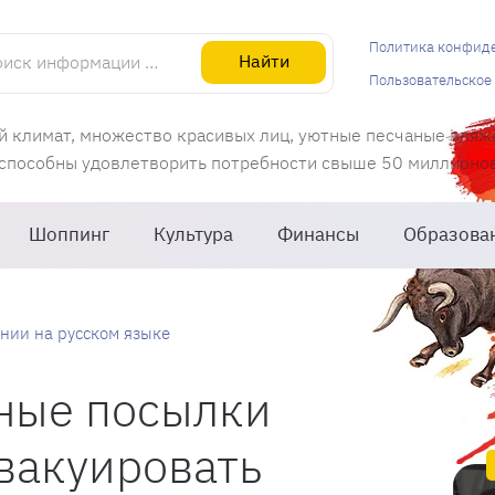
информации об Испании
Политика конфид
Найти
Пользовательское
й климат, множество красивых лиц, уютные песчаные пляж
 способны удовлетворить потребности свыше 50 миллионов 
Шоппинг
Культура
Финансы
Образова
нии на русском языке
ные посылки
вакуировать