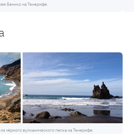
яж Бенихо на Тенерифе.
жа
 из чёрного вулканического песка на Тенерифе.