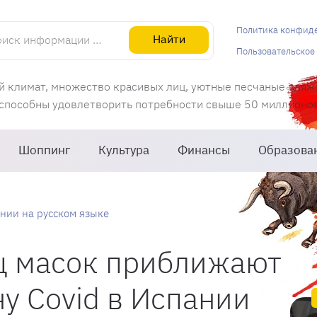
информации об Испании
Политика конфид
Найти
Пользовательское
й климат, множество красивых лиц, уютные песчаные пляж
 способны удовлетворить потребности свыше 50 миллионов 
Шоппинг
Культура
Финансы
Образова
нии на русском языке
ц масок приближают
у Covid в Испании