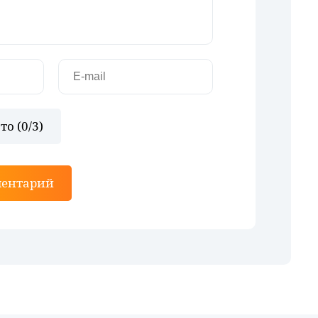
то (
0
/3)
ментарий