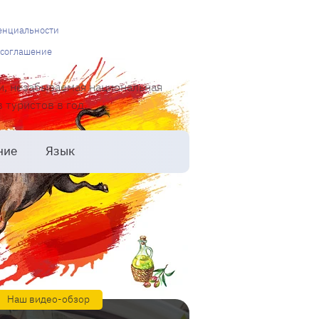
енциальности
 соглашение
и, незабываемая национальная
туристов в год.
ние
Язык
Наш видео-обзор