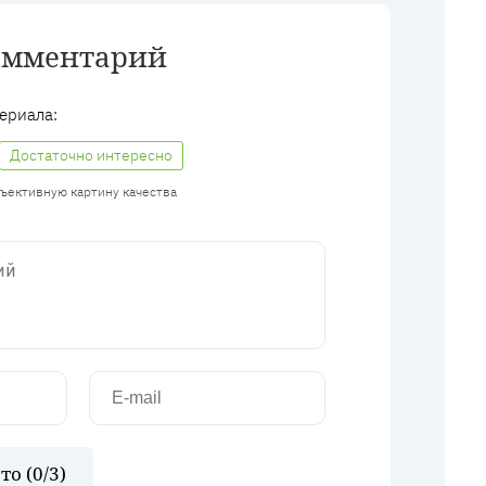
омментарий
ериала:
Достаточно интересно
бъективную картину качества
то (
0
/3)