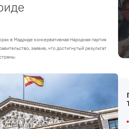
риде
орах в Мадриде консервативная Народная партия
равительство, заявив, что достигнутый результат
страны.