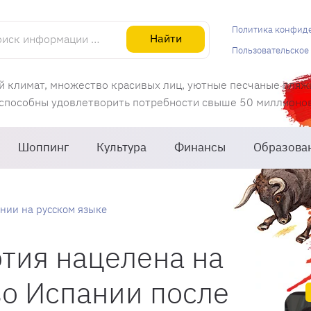
информации об Испании
Политика конфид
Найти
Пользовательское
й климат, множество красивых лиц, уютные песчаные пляж
 способны удовлетворить потребности свыше 50 миллионов 
Шоппинг
Культура
Финансы
Образова
нии на русском языке
тия нацелена на
о Испании после