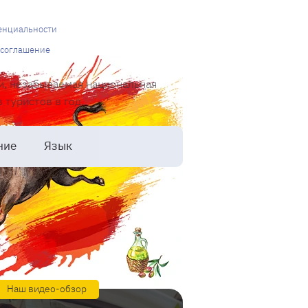
енциальности
 соглашение
и, незабываемая национальная
туристов в год.
ние
Язык
Наш видео-обзор