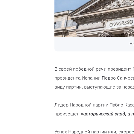
На
В своей победной речи президент
президента Испании Педро Санчеса
виду партии, выступающие за неза
Лидер Народной партии Пабло Каса
произошел «
исторический спад, и
Успех Народной партии или, скоре